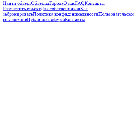
Найти объект
Объекты
Города
О нас
FAQ
Контакты
Разместить объект
Для собственников
Как
забронировать
Политика конфиденциальности
Пользовательско
соглашение
Публичная оферта
Контакты