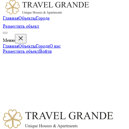
Главная
Объекты
Города
Разместить объект
Меню
Главная
Объекты
Города
О нас
Разместить объект
Войти
⌕
Местоположение
▾
Дата
▾
Гости
▾
Фильтр
Развернуть карту
Поиск объектов...