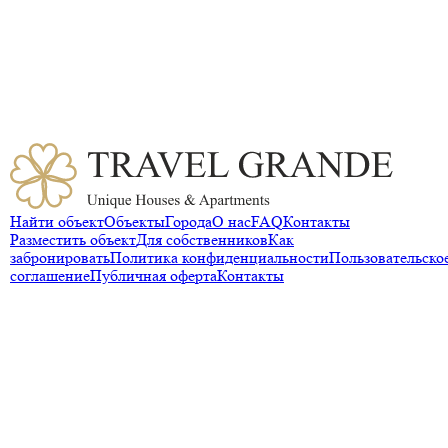
Для владельцев подготовим консультацию по размещению
объекта, модерации и бронированиям.
Для гостей можем разобрать сложный маршрут, запрос по
объекту или вопрос по оплате.
Документы и детальные обращения удобнее заранее отправить
на email, чтобы команда пришла на встречу подготовленной.
Найти объект
Объекты
Города
О нас
FAQ
Контакты
Разместить объект
Для собственников
Как
забронировать
Политика конфиденциальности
Пользовательско
соглашение
Публичная оферта
Контакты