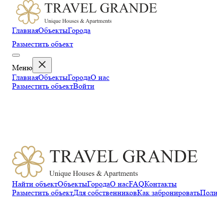
Главная
Объекты
Города
Разместить объект
Меню
Главная
Объекты
Города
О нас
Разместить объект
Войти
Найти объект
Объекты
Города
О нас
FAQ
Контакты
Разместить объект
Для собственников
Как забронировать
Поли