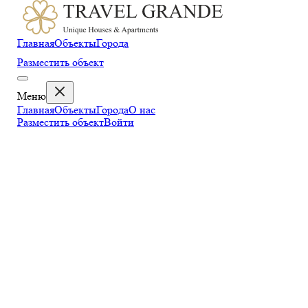
Главная
Объекты
Города
Разместить объект
Меню
Главная
Объекты
Города
О нас
Разместить объект
Войти
←
Назад к странице города
Где поесть
Парус
Уютное кафе с видом на море и большим выбором морепроду
Почему это интересно в Геленджик
Гастрономия в Геленджик. Эту страницу можно наполнить по
0
1